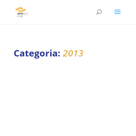
Categoria:
2013
Giornata Nazionale Associazione Mogli Medici
Italiani Interverranno: Angela Grasso,
Presidente AMMI sez. di Milano Massimiliano