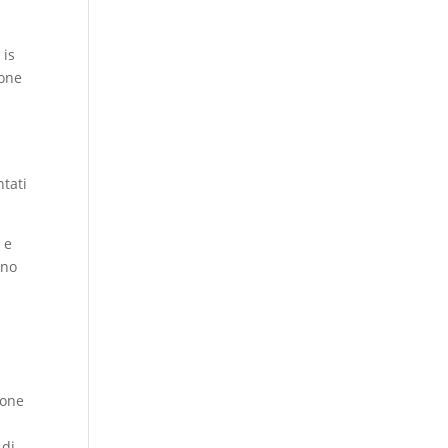
 is
ione
ntati
 e
ano
sone
 di