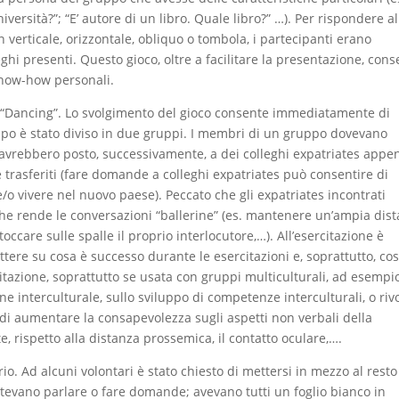
versità?”; “E’ autore di un libro. Quale libro?” …). Per rispondere al
erticale, orizzontale, obliquo o tombola, i partecipanti erano
eghi presenti. Questo gioco, oltre a facilitare la presentazione, con
know-how personali.
a “Dancing”. Lo svolgimento del gioco consente immediatamente di
po è stato diviso in due gruppi. I membri di un gruppo dovevano
vrebbero posto, successivamente, a dei colleghi expatriates appe
e trasferiti (fare domande a colleghi expatriates può consentire di
e/o vivere nel nuovo paese). Peccato che gli expatriates incontrati
che rende le conversazioni “ballerine” (es. mantenere un’ampia dis
occare sulle spalle il proprio interlocutore,…). All’esercitazione è
ttere su cosa è successo durante le esercitazioni e, soprattutto, co
tazione, soprattutto se usata con gruppi multiculturali, ad esempi
 interculturale, sullo sviluppo di competenze interculturali, o rivo
e di aumentare la consapevolezza sugli aspetti non verbali della
, rispetto alla distanza prossemica, il contatto oculare,….
io. Ad alcuni volontari è stato chiesto di mettersi in mezzo al resto
otevano parlare o fare domande; avevano tutti un foglio bianco in