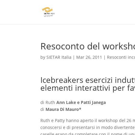
Resoconto del worksho
by
SIETAR Italia
|
Mar 26, 2011
|
Resoconti inc
Icebreakers esercizi indut
elementi interattivi per 
di Ruth
Ann Lake e Patti Janega
di
Maura Di Mauro*
Ruth e Patty hanno aperto il workshop del 26 m
conoscersi e di presentarsi in modo divertente 
caselle erano da completare con il nome di una