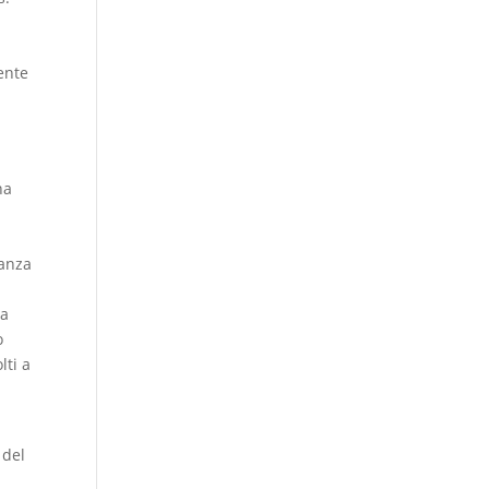
sente
na
tanza
sa
o
lti a
 del