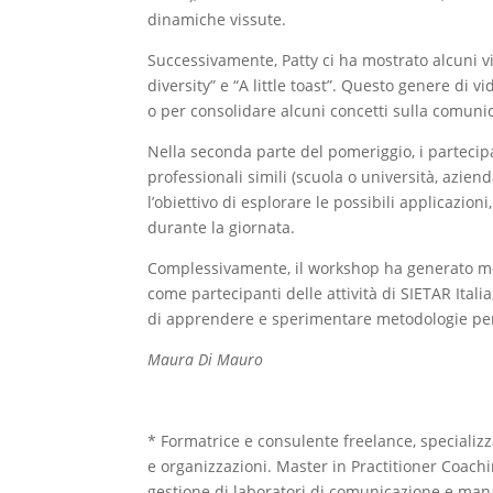
dinamiche vissute.
Successivamente, Patty ci ha mostrato alcuni vid
diversity” e “A little toast”. Questo genere di v
o per consolidare alcuni concetti sulla comunic
Nella seconda parte del pomeriggio, i partecipa
professionali simili (scuola o università, azie
l’obiettivo di esplorare le possibili applicazion
durante la giornata.
Complessivamente, il workshop ha generato mol
come partecipanti delle attività di SIETAR Ital
di apprendere e sperimentare metodologie per 
Maura Di Mauro
* Formatrice e consulente freelance, specializz
e organizzazioni. Master in Practitioner Coachin
gestione di laboratori di comunicazione e mana