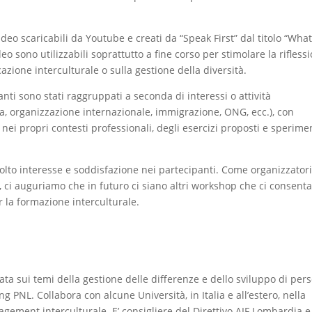
eo scaricabili da Youtube e creati da “Speak First” dal titolo “What
ideo sono utilizzabili soprattutto a fine corso per stimolare la rifless
azione interculturale o sulla gestione della diversità.
nti sono stati raggruppati a seconda di interessi o attività
nda, organizzazione internazionale, immigrazione, ONG, ecc.), con
i, nei propri contesti professionali, degli esercizi proposti e sperime
to interesse e soddisfazione nei partecipanti. Come organizzatori
ia, ci auguriamo che in futuro ci siano altri workshop che ci consent
la formazione interculturale.
ata sui temi della gestione delle differenze e dello sviluppo di per
g PNL. Collabora con alcune Università, in Italia e all’estero, nella
gement interculturale. E’ consigliere del Direttivo AIF Lombardia e