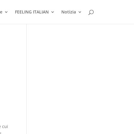
ne
FEELING ITALIAN
Notizia
e cui
s.