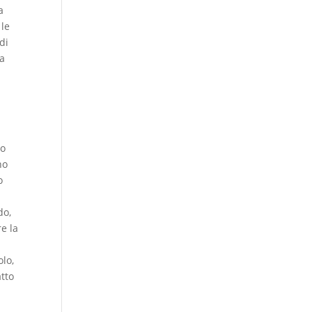
a
 le
di
la
do
no
o
do,
re la
olo,
atto