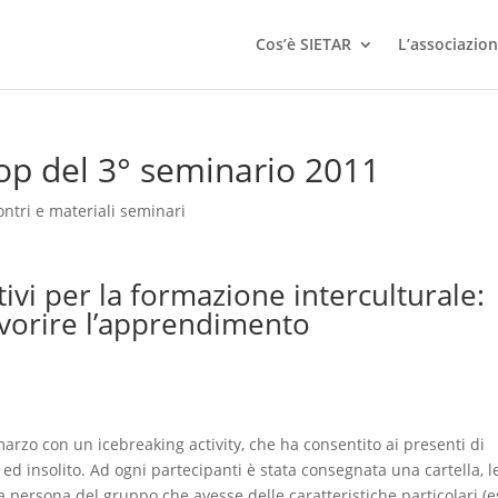
Cos’è SIETAR
L’associazio
p del 3° seminario 2011
ontri e materiali seminari
tivi per la formazione interculturale:
favorire l’apprendimento
arzo con un icebreaking activity, che ha consentito ai presenti di
ed insolito. Ad ogni partecipanti è stata consegnata una cartella, l
 persona del gruppo che avesse delle caratteristiche particolari (e