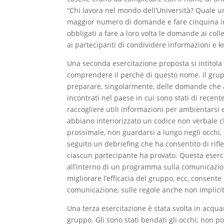
“Chi lavora nel mondo dell’Università? Quale uni
maggior numero di domande e fare cinquina in v
obbligati a fare a loro volta le domande ai coll
ai partecipanti di condividere informazioni e 
Una seconda esercitazione proposta si intitol
comprendere il perché di questo nome. Il grup
preparare, singolarmente, delle domande che a
incontrati nel paese in cui sono stati di recent
raccogliere utili informazioni per ambientarsi 
abbiano interiorizzato un codice non verbale 
prossimale, non guardarsi a lungo negli occhi, t
seguito un debriefing che ha consentito di rifle
ciascun partecipante ha provato. Questa eserci
all’interno di un programma sulla comunicazione
migliorare l’efficacia del gruppo, ecc, consent
comunicazione, sulle regole anche non implicite
Una terza esercitazione è stata svolta in acquar
gruppo. Gli sono stati bendati gli occhi; non p