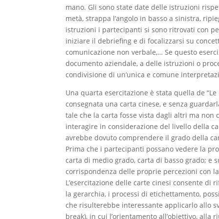
mano. Gli sono state date delle istruzioni rispet
metà, strappa l’angolo in basso a sinistra, ripie
istruzioni i partecipanti si sono ritrovati con pe
iniziare il debriefing e di focalizzarsi su concett
comunicazione non verbale,… Se questo eserciz
documento aziendale, a delle istruzioni o proce
condivisione di un’unica e comune interpretazi
Una quarta esercitazione è stata quella de “Le 
consegnata una carta cinese, e senza guardarl
tale che la carta fosse vista dagli altri ma no
interagire in considerazione del livello della c
avrebbe dovuto comprendere il grado della car
Prima che i partecipanti possano vedere la propr
carta di medio grado, carta di basso grado; e su 
corrispondenza delle proprie percezioni con l
L’esercitazione delle carte cinesi consente di r
la gerarchia, i processi di etichettamento, poss
che risulterebbe interessante applicarlo allo 
break), in cui l’orientamento all’obiettivo, alla