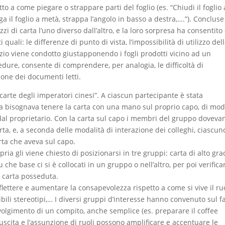
to a come piegare o strappare parti del foglio (es. “Chiudi il foglio 
ga il foglio a metà, strappa l’angolo in basso a destra,….”). Concluse
zzi di carta l’uno diverso dall’altro, e la loro sorpresa ha consentito 
i quali: le differenze di punto di vista, l’impossibilità di utilizzo del
io viene condotto giustapponendo i fogli prodotti vicino ad un
dure, consente di comprendere, per analogia, le difficoltà di
one dei documenti letti.
carte degli imperatori cinesi”. A ciascun partecipante è stata
a bisognava tenere la carta con una mano sul proprio capo, di mo
n dal proprietario. Con la carta sul capo i membri del gruppo doveva
arta, e, a seconda delle modalità di interazione dei colleghi, ciascun
ta che aveva sul capo.
ia gli viene chiesto di posizionarsi in tre gruppi: carta di alto gra
che base ci si è collocati in un gruppo o nell’altro, per poi verifica
a carta posseduta.
iflettere e aumentare la consapevolezza rispetto a come si vive il ru
ibili stereotipi,… I diversi gruppi d’interesse hanno convenuto sul f
svolgimento di un compito, anche semplice (es. preparare il coffee
 riuscita e l’assunzione di ruoli possono amplificare e accentuare le