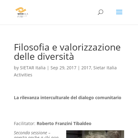
Filosofia e valorizzazione
delle diversità
by
SIETAR Italia
|
Sep 29, 2017
|
2017
,
Sietar Italia
Activities
La rilevanza interculturale del dialogo comunitario
Facilitator:
Roberto Franzini Tibaldeo
Seconda sessione –
aperta anche a chi non