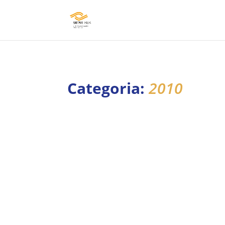
Categoria:
2010
I l Consiglio Direttivo di SIETAR ITALIA è c
Ordine del giorno: approvazione del verbal