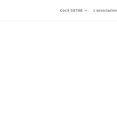
Cos’è SIETAR
L’associazio
onvocato a Milano lunedì 11 ottobre alle ore 14.30 presso la sede di 
e della riunione precedente situazione soci eventuale ammissione n