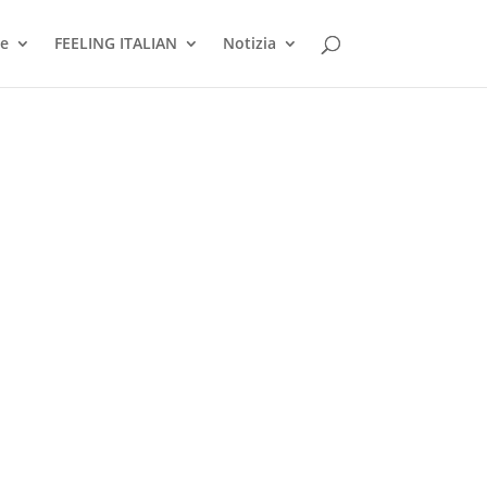
ne
FEELING ITALIAN
Notizia
Intercultura, Corso Magenta 56, 7° piano.
uovi...